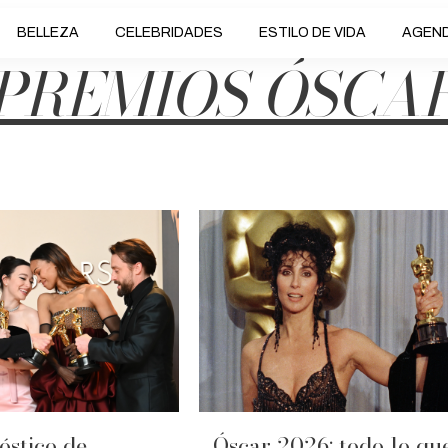
BELLEZA
CELEBRIDADES
ESTILO DE VIDA
AGEN
PREMIOS ÓSCA
óstico de
Óscar 2026: todo lo qu