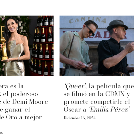
era es la
‘Queer’
, la película que
: el poderoso
se filmó en la CDMX y
e de Demi Moore
promete competirle el
e ganar el
Óscar a
‘Emilia Pérez’
e Oro a mejor
Diciembre 16, 2024
25