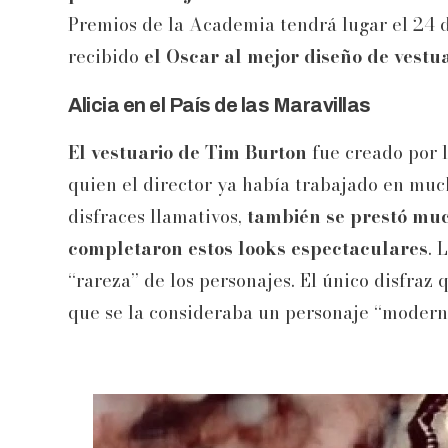
Premios de la Academia tendrá lugar el 24 d
recibido
el Oscar al mejor diseño de vestua
Alicia en el País de las Maravillas
El vestuario de Tim Burton
fue creado por 
quien el director ya había trabajado en muc
disfraces llamativos,
también se prestó muc
completaron estos looks espectaculares
. 
“rareza” de los personajes. El único disfra
que se la consideraba un personaje “modern