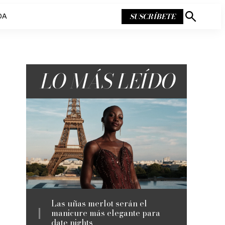
SUSCRÍBETE
DA
Mostrar
búsqueda
LO MÁS LEÍDO
Las uñas merlot serán el
manicure más elegante para
date nights