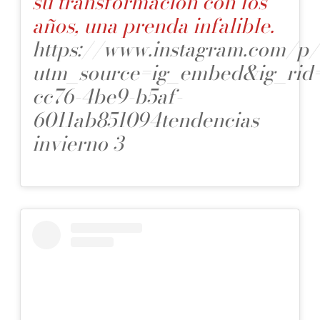
su transformación con los
años, una prenda infalible.
https://www.instagram.com
utm_source=ig_embed&ig_rid=
cc76-4be9-b5af-
6011ab851094
tendencias
invierno 3