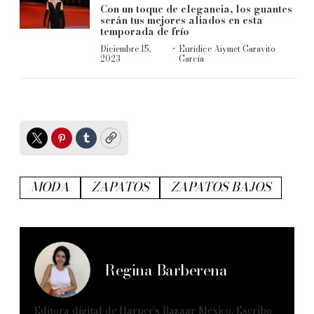
Con un toque de elegancia, los guantes
serán tus mejores aliados en esta
temporada de frío
·
Diciembre 15,
Eurídice Aiymet Garavito
2023
García
Twitter
Pinterest
Tumblr
Copy
MODA
ZAPATOS
ZAPATOS BAJOS
Regina Barberena
Editora digital de Harper’s Bazaar México. Escribo