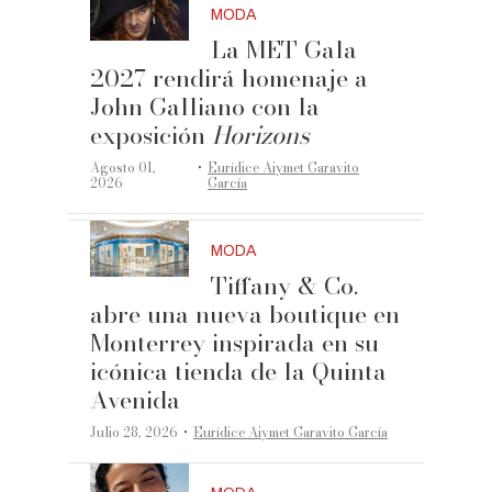
MODA
La MET Gala
2027 rendirá homenaje a
John Galliano con la
exposición
Horizons
·
Agosto 01,
Eurídice Aiymet Garavito
2026
García
MODA
Tiffany & Co.
abre una nueva boutique en
Monterrey inspirada en su
icónica tienda de la Quinta
Avenida
·
Julio 28, 2026
Eurídice Aiymet Garavito García