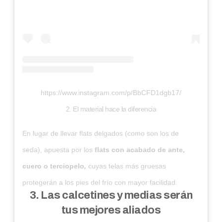
https://www.instagram.com/p/BbCFD1dgb17/
2. El material hace la diferencia
En lugar de llevar flats delgados (como son los de
seda), apuesta por los
flats con acabado de ante,
cuero o terciopelo
,
cuyas telas más gruesas
protegerán a los pies del frío con mayor facilidad.
3. Las calcetines y medias serán
tus mejores aliados