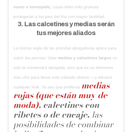
cuero o terciopelo
,
cuyas telas más gruesas
protegerán a los pies del frío con mayor facilidad.
3. Las calcetines y medias serán
tus mejores aliados
La misma regla de las prendas abrigadoras aplica para
cubrir las piernas. Usar
medias y calcetines largos
no
solo te mantendrá abrigada, sino que es un elemento
más chic para llevar este calzado abierto —y elevará
medias
cualquier look. Ya sea que prefieras
rojas (que están muy de
moda)
, calcetines con
ribetes o de encaje,
las
posibilidades de combinar