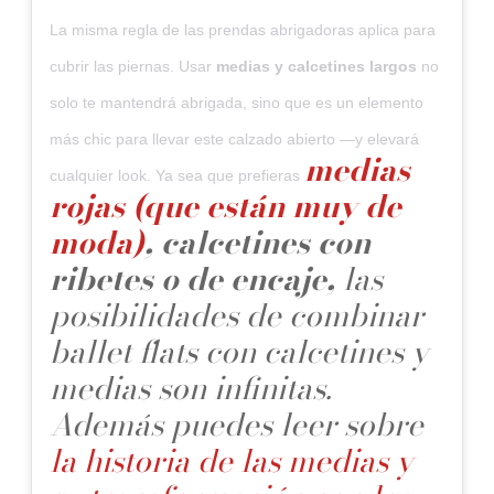
La misma regla de las prendas abrigadoras aplica para
cubrir las piernas. Usar
medias y calcetines largos
no
solo te mantendrá abrigada, sino que es un elemento
más chic para llevar este calzado abierto —y elevará
medias
cualquier look. Ya sea que prefieras
rojas (que están muy de
moda)
, calcetines con
ribetes o de encaje,
las
posibilidades de combinar
ballet flats con calcetines y
medias son infinitas.
Además puedes leer sobre
la historia de las medias y