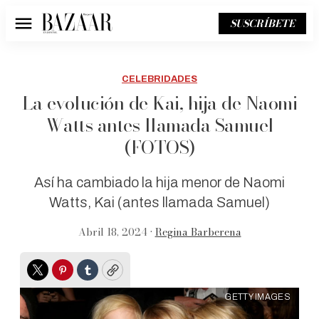
SUSCRÍBETE
Menú
CELEBRIDADES
La evolución de Kai, hija de Naomi
Watts antes llamada Samuel
(FOTOS)
Así ha cambiado la hija menor de Naomi
Watts, Kai (antes llamada Samuel)
Abril 18, 2024 •
Regina Barberena
Twitter
Pinterest
Tumblr
Copy
GETTY IMAGES