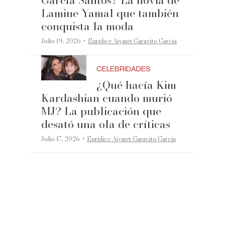
Lamine Yamal que también
conquista la moda
·
Julio 19, 2026
Eurídice Aiymet Garavito García
CELEBRIDADES
¿Qué hacía Kim
Kardashian cuando murió
MJ? La publicación que
desató una ola de críticas
·
Julio 17, 2026
Eurídice Aiymet Garavito García