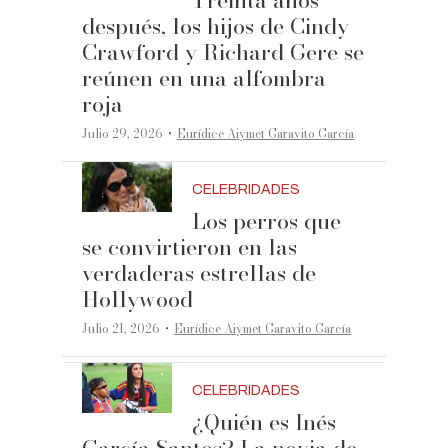
después, los hijos de Cindy
Crawford y Richard Gere se
reúnen en una alfombra
roja
·
Julio 29, 2026
Eurídice Aiymet Garavito García
CELEBRIDADES
Los perros que
se convirtieron en las
verdaderas estrellas de
Hollywood
·
Julio 21, 2026
Eurídice Aiymet Garavito García
CELEBRIDADES
¿Quién es Inés
García Santos? La novia de