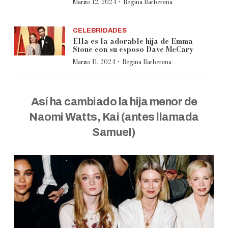
·
Marzo 12, 2024
Regina Barberena
CELEBRIDADES
Ella es la adorable hija de Emma
Stone con su esposo Dave McCary
·
Marzo 11, 2024
Regina Barberena
Así ha cambiado la hija menor de
Naomi Watts, Kai (antes llamada
Samuel)