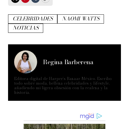
Twitter
Pinterest
Tumblr
Copy
CELEBRIDADES
NAOMI WATTS
NOTICIAS
Regina Barberena
Editora digital de Harper’s Bazaar México. Escribo
todo sobre moda, belleza celebridades y lifestyle,
añadiendo mi ligera obsesión con la realeza y la
historia.