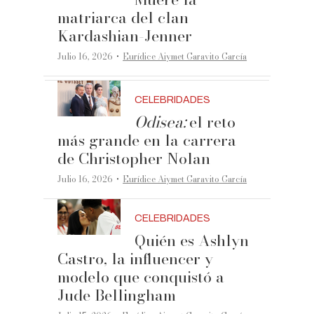
matriarca del clan
Kardashian-Jenner
·
Julio 16, 2026
Eurídice Aiymet Garavito García
CELEBRIDADES
Odisea:
el reto
más grande en la carrera
de Christopher Nolan
·
Julio 16, 2026
Eurídice Aiymet Garavito García
CELEBRIDADES
Quién es Ashlyn
Castro, la influencer y
modelo que conquistó a
Jude Bellingham