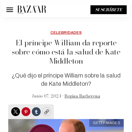
SUSCRÍBETE
Menú
CELEBRIDADES
El príncipe William da reporte
sobre cómo está la salud de Kate
Middleton
¿Qué dijo el príncipe William sobre la salud
de Kate Middleton?
Junio 07, 2024 •
Regina Barberena
Twitter
Pinterest
Tumblr
Copy
GETTY IMAGES