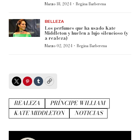
·
Marzo 18, 2024
Regina Barberena
BELLEZA
Los perfumes que ha usado Kate
Middleton y huelen a lujo silencioso (y
a realeza)
·
Marzo 02, 2024
Regina Barberena
Twitter
Pinterest
Tumblr
Copy
REALEZA
PRÍNCIPE WILLIAM
KATE MIDDLETON
NOTICIAS