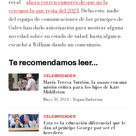
royal —
ahora corren rumores de que no la
veremos lo que resta del 2024
. Dicho esto, nadie
del equipo de comunicaciones de los príncipes de
Gales han dado autorización para mostrar alguna
novedad sobre su estado de salud, hasta alguien
escuchó a William dando un comentario.
Te recomendamos leer...
CELEBRIDADES
María Teresa Turrión, la
nanny
con una
misión crítica para los hijos de Kate
Middleton
·
Mayo 30, 2024
Regina Barberena
CELEBRIDADES
Esta es la educación diferencial que le
dan al príncipe George por ser el
heredero