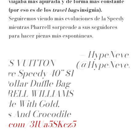
viajaba más apurada y de forma más constante
(por eso es de los
travel bags
insignia).
Seguiremos viendo más evoluciones de la Speedy
mientras Pharrell sorprende a sus seguidores
para hacer piezas más espontáneas.
— HypeNeverD
UIS VUITTON
(@HypeNeverDi
naire Speedy 40” $1
 Dollar Duffle Bag
ARRELL WILLIAMS
Made With Gold,
ds And Crocodile
tter.com/3IUa5SKcz5