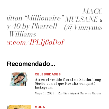
— MACC
Vuitton “Millionaire”
MULSANE 🛫
edy 40 by Pharrell
(@Vinnymacc
Williams
itter.com/IPL1j8oDof
Recomendado...
CELEBRIDADES
Así es el vestido floral de Shushu/Tong
Studio con el que Rosalía conquistó
Instagram
·
Mayo 31, 2023
Eurídice Aiymet Garavito García
MODA