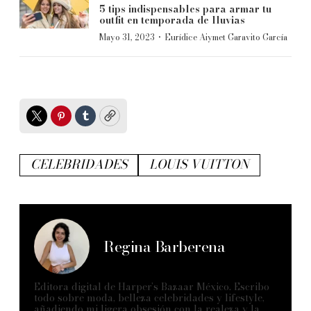
5 tips indispensables para armar tu
outfit en temporada de lluvias
·
Mayo 31, 2023
Eurídice Aiymet Garavito García
Twitter
Pinterest
Tumblr
Copy
CELEBRIDADES
LOUIS VUITTON
Regina Barberena
Editora digital de Harper’s Bazaar México. Escribo
todo sobre moda, belleza celebridades y lifestyle,
añadiendo mi ligera obsesión con la realeza y la