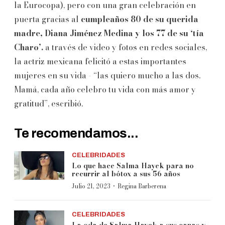
la Eurocopa), pero con una gran celebración en
puerta gracias al
cumpleaños 80 de su querida
madre, Diana Jiménez Medina y los 77 de su ‘tía
Charo’.
a través de video y fotos en redes sociales,
la actriz mexicana felicitó a estas importantes
mujeres en su vida - “las quiero mucho a las dos.
Mamá, cada año celebro tu vida con más amor y
gratitud”, escribió.
Te recomendamos...
CELEBRIDADES
Lo que hace Salma Hayek para no
recurrir al bótox a sus 56 años
·
Julio 21, 2023
Regina Barberena
CELEBRIDADES
La oda de Salma Hayek a sus canas y