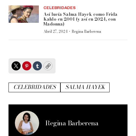
CELEBRIDADES
Así lucía Salma Hayek como Frida
Kahlo en 2001 (y así en 2024, con
Madonna)
·
Abril 27, 2024
Regina Barberena
Twitter
Pinterest
Tumblr
Copy
CELEBRIDADES
SALMA HAYEK
Regina Barberena