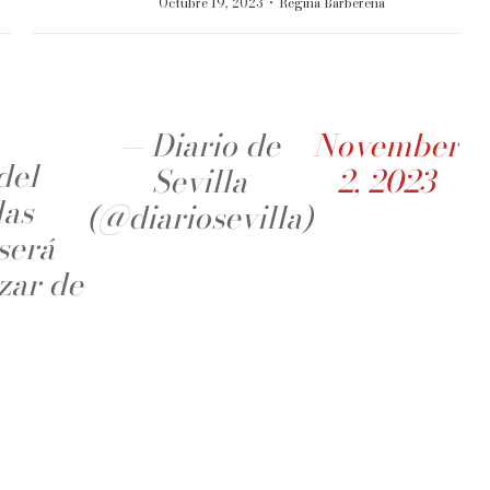
·
Octubre 19, 2023
Regina Barberena
— Diario de
November
del
Sevilla
2, 2023
las
(@diariosevilla)
será
zar de