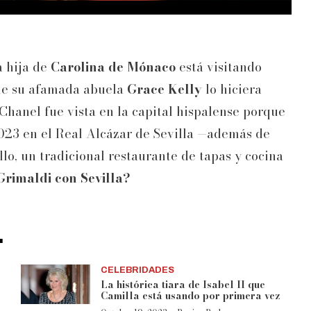
a hija de
Carolina de Mónaco
está visitando
que su afamada abuela
Grace Kelly
lo hiciera
Chanel fue vista en la capital hispalense porque
23 en el Real Alcázar de Sevilla —además de
llo, un tradicional restaurante de tapas y cocina
Grimaldi con Sevilla?
.
CELEBRIDADES
La histórica tiara de Isabel II que
Camilla está usando por primera vez