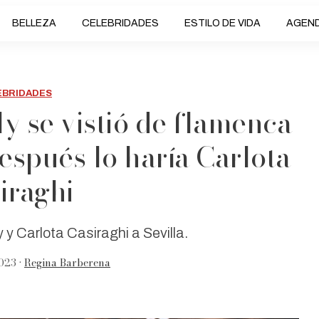
BELLEZA
CELEBRIDADES
ESTILO DE VIDA
AGEN
EBRIDADES
ly se vistió de flamenca
después lo haría Carlota
iraghi
 y Carlota Casiraghi a Sevilla.
023 •
Regina Barberena