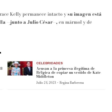
Grace Kelly permanece intacto y
su imagen está
lla —junto a Julio César—,
en mármol y de
.
CELEBRIDADES
18
Acusan a la princesa ilegítima de
Bélgica de copiar un vestido de Kate
Middleton
·
Julio 24, 2023
Regina Barberena