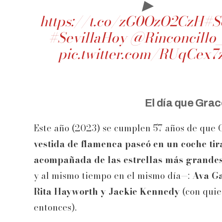
▶
https://t.co/zG0OzO2CzH
#S
#SevillaHoy
@Rinconcillo
pic.twitter.com/RUqCex7
El día que Grace
Este año (2023) se cumplen 57 años de que G
vestida de flamenca paseó en un coche tir
acompañada de las estrellas más grandes
y al mismo tiempo en el mismo día—:
Ava Gar
Rita Hayworth y Jackie Kennedy
(con quie
entonces).