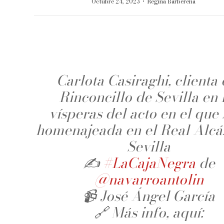
·
Octubre 24, 2023
Regina Barberena
Carlota Casiraghi, clienta 
Rinconcillo de Sevilla en 
vísperas del acto en el que 
homenajeada en el Real Alcá
Sevilla
✍
#LaCajaNegra
de
@navarroantolin
📹 José Ángel García
🔗 Más info, aquí: