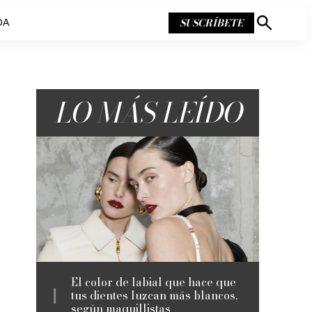
SUSCRÍBETE
DA
Mostrar
búsqueda
LO MÁS LEÍDO
El color de labial que hace que
tus dientes luzcan más blancos,
según maquillistas