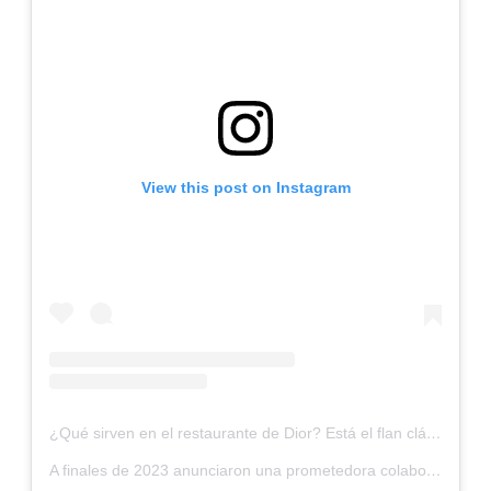
View this post on Instagram
¿Qué sirven en el restaurante de Dior? Está el flan clásico a la vainilla Bourbon y el emblemático huevo ‘a la Christian Dior' con gelatina y caviar, una ensalada llamada 'Catherine' en honor a la hermana del diseñador o el Filet de Veau Monsieur Dior.
A finales de 2023 anunciaron una prometedora colaboración con