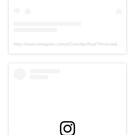
https://www.instagram.com/p/CmeJqbrIKqd/?hl=es-la&img_index=1