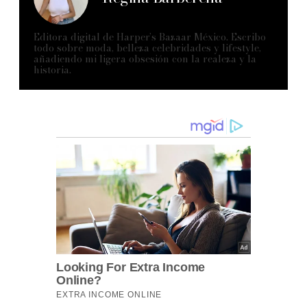
Editora digital de Harper’s Bazaar México. Escribo
todo sobre moda, belleza celebridades y lifestyle,
añadiendo mi ligera obsesión con la realeza y la
historia.