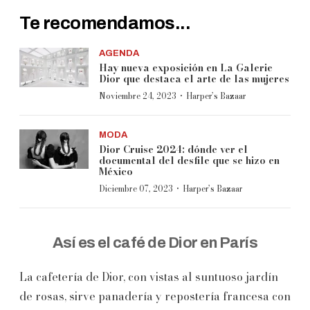
Te recomendamos...
AGENDA
Hay nueva exposición en La Galerie
Dior que destaca el arte de las mujeres
·
Noviembre 24, 2023
Harper’s Bazaar
MODA
Dior Cruise 2024: dónde ver el
documental del desfile que se hizo en
México
·
Diciembre 07, 2023
Harper’s Bazaar
Así es el café de Dior en París
La cafetería de Dior, con vistas al suntuoso jardín
de rosas, sirve panadería y repostería francesa con