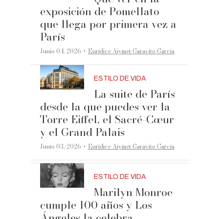
exposición de Pomellato
que llega por primera vez a
París
·
Junio 04, 2026
Eurídice Aiymet Garavito García
ESTILO DE VIDA
La suite de París
desde la que puedes ver la
Torre Eiffel, el Sacré-Cœur
y el Grand Palais
·
Junio 03, 2026
Eurídice Aiymet Garavito García
ESTILO DE VIDA
Marilyn Monroe
cumple 100 años y Los
Ángeles la celebra