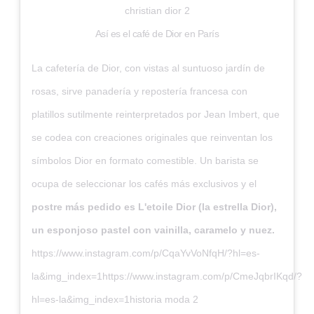
christian dior 2
Así es el café de Dior en París
La cafetería de Dior, con vistas al suntuoso jardín de
rosas, sirve panadería y repostería francesa con
platillos sutilmente reinterpretados por Jean Imbert, que
se codea con creaciones originales que reinventan los
símbolos Dior en formato comestible. Un barista se
ocupa de seleccionar los cafés más exclusivos y el
postre más pedido es L'etoile Dior (la estrella Dior),
un esponjoso pastel con vainilla, caramelo y nuez.
https://www.instagram.com/p/CqaYvVoNfqH/?hl=es-
la&img_index=1
https://www.instagram.com/p/CmeJqbrIKqd/?
hl=es-la&img_index=1
historia moda 2