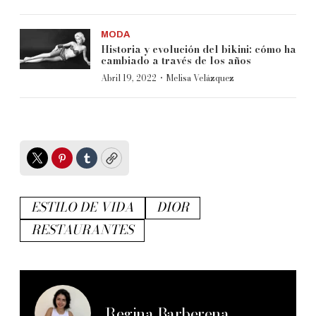
MODA
Historia y evolución del bikini: cómo ha
cambiado a través de los años
·
Abril 19, 2022
Melisa Velázquez
Twitter
Pinterest
Tumblr
Copy
ESTILO DE VIDA
DIOR
RESTAURANTES
Regina Barberena