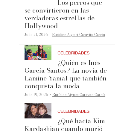
Los perros que
se convirtieron en las
verdaderas estrellas de
Hollywood
·
Julio 21, 2026
Eurídice Aiymet Garavito García
CELEBRIDADES
¿Quién es Inés
García Santos? La novia de
Lamine Yamal que también
conquista la moda
·
Julio 19, 2026
Eurídice Aiymet Garavito García
CELEBRIDADES
¿Qué hacía Kim
Kardashian cuando murió