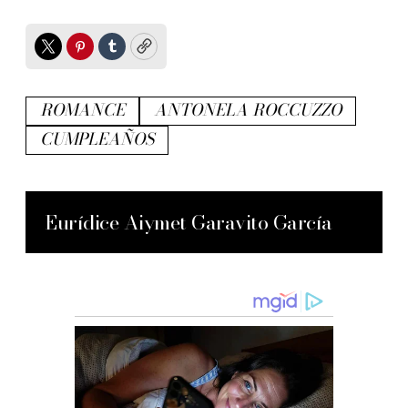
Twitter
Pinterest
Tumblr
Copy
ROMANCE
ANTONELA ROCCUZZO
CUMPLEAÑOS
Eurídice Aiymet Garavito García