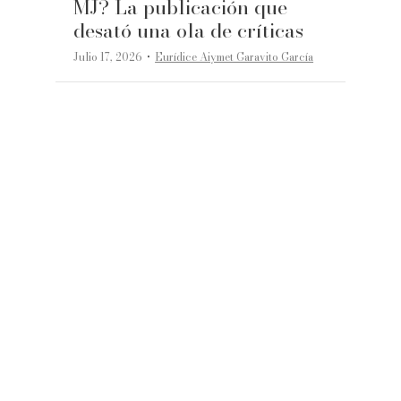
MJ? La publicación que
desató una ola de críticas
·
Julio 17, 2026
Eurídice Aiymet Garavito García