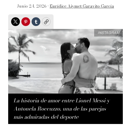
Junio 24, 2026 •
Eurídice Aiymet Garavito García
Twitter
Pinterest
Tumblr
Copy
INSTAGRAM
La historia de amor entre Lionel Messi y
Antonela Roccuzzo, una de las parejas
más admiradas del deporte