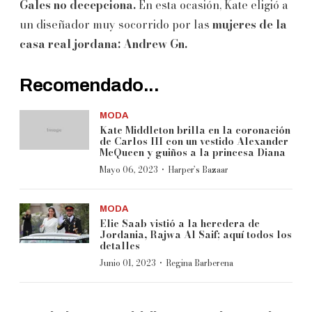
Gales no decepciona.
En esta ocasión, Kate eligió a
un diseñador muy socorrido por las
mujeres de la
casa real jordana: Andrew Gn.
Recomendado...
MODA
Kate Middleton brilla en la coronación
de Carlos III con un vestido Alexander
McQueen y guiños a la princesa Diana
·
Mayo 06, 2023
Harper’s Bazaar
MODA
Elie Saab vistió a la heredera de
Jordania, Rajwa Al Saif; aquí todos los
detalles
·
Junio 01, 2023
Regina Barberena