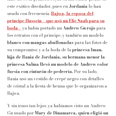
este exótico diseñador, pues en
Jordania
lo han
usado con frecuencia.
Rajwa, la esposa del
príncipe Hussein —que usó un Elie Saab para su
boda—
ya había portado un
Andrew Gn rojo
para
los retratos con el príncipe, y también un modelo
blanco con mangas abullonadas
para las fotos de
su compromiso; y a la boda de la
princesa Iman,
hija de Rania de Jordania, su hermana menor la
princesa Salma llevó un modelo de Andrew color
fucsia con cinturón de pedrería.
Por su lado,
Rania usó un vestido de crepé negro con detalles
de cristal a la fiesta de henna que le organizaron a
Rajwa.
Y sin irnos tan lejos, ya habíamos visto un Andrew
Gn usado por
Mary de Dinamarca, quien eligió un