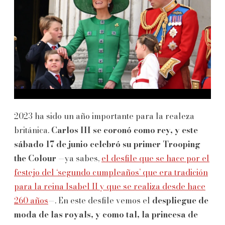
2023 ha sido un año importante para la realeza
británica.
Carlos III se coronó como rey, y este
sábado 17 de junio celebró su primer Trooping
the Colour
—ya sabes,
el desfile que se hace por el
festejo del ‘segundo cumpleaños’ que era tradición
para la reina Isabel II y que se realiza desde hace
260 años
—. En este desfile vemos el
despliegue de
moda de las royals, y como tal, la princesa de