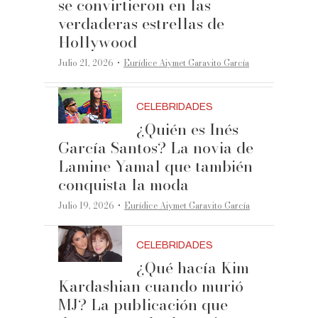
se convirtieron en las
verdaderas estrellas de
Hollywood
·
Julio 21, 2026
Eurídice Aiymet Garavito García
CELEBRIDADES
¿Quién es Inés
García Santos? La novia de
Lamine Yamal que también
conquista la moda
·
Julio 19, 2026
Eurídice Aiymet Garavito García
CELEBRIDADES
¿Qué hacía Kim
Kardashian cuando murió
MJ? La publicación que