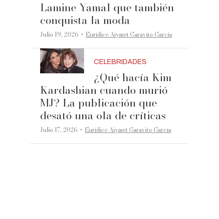
Lamine Yamal que también
conquista la moda
·
Julio 19, 2026
Eurídice Aiymet Garavito García
CELEBRIDADES
¿Qué hacía Kim
Kardashian cuando murió
MJ? La publicación que
desató una ola de críticas
·
Julio 17, 2026
Eurídice Aiymet Garavito García