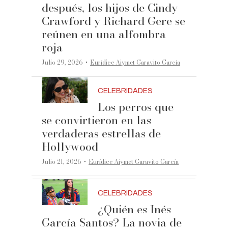
después, los hijos de Cindy
Crawford y Richard Gere se
reúnen en una alfombra
roja
·
Julio 29, 2026
Eurídice Aiymet Garavito García
CELEBRIDADES
Los perros que
se convirtieron en las
verdaderas estrellas de
Hollywood
·
Julio 21, 2026
Eurídice Aiymet Garavito García
CELEBRIDADES
¿Quién es Inés
García Santos? La novia de