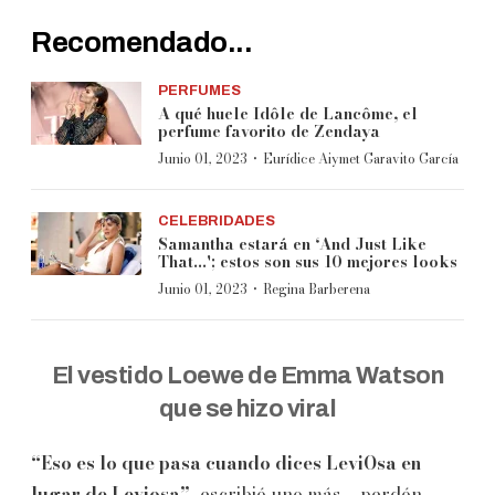
Recomendado...
PERFUMES
A qué huele Idôle de Lancôme, el
perfume favorito de Zendaya
·
Junio 01, 2023
Eurídice Aiymet Garavito García
CELEBRIDADES
Samantha estará en ‘And Just Like
That...'; estos son sus 10 mejores looks
·
Junio 01, 2023
Regina Barberena
El vestido Loewe de Emma Watson
que se hizo viral
“Eso es lo que pasa cuando dices LeviOsa en
lugar de Leviosa”,
escribió uno más —perdón,