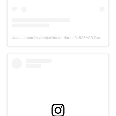
Una publicación compartida de Harper’s BAZAAR Germany (@harpersbazaargermany)