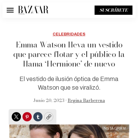
SUSCRÍBETE
Menú
CELEBRIDADES
Emma Watson lleva un vestido
que parece flotar y el público la
llama ‘Hermione’ de nuevo
El vestido de ilusión óptica de Emma
Watson que se viralizó.
Junio 20, 2023 •
Regina Barberena
Twitter
Pinterest
Tumblr
Copy
INSTAGRAM