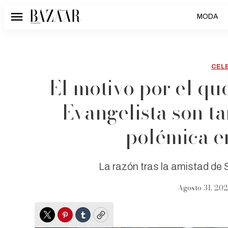
MODA
Menú
CEL
El motivo por el q
Evangelista son t
polémica e
La razón tras la amistad de
Agosto 31, 202
Twitter
Pinterest
Tumblr
Copy