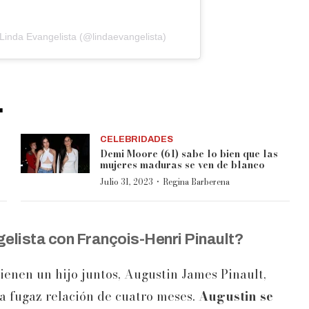
Linda Evangelista (@lindaevangelista)
.
CELEBRIDADES
Demi Moore (61) sabe lo bien que las
mujeres maduras se ven de blanco
·
Julio 31, 2023
Regina Barberena
gelista con François-Henri Pinault?
ienen un hijo juntos, Augustin James Pinault,
a fugaz relación de cuatro meses.
Augustin se