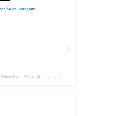
icación en Instagram
e Salma Hayek Pinault (@salmahayek)