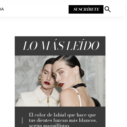
SUSCRÍBETE
DA
Mostrar
búsqueda
LO MÁS LEÍDO
El color de labial que hace que
tus dientes luzcan más blancos,
según maquillistas