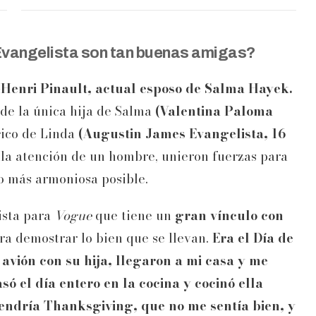
Evangelista son tan buenas amigas?
-Henri Pinault, actual esposo de Salma Hayek.
 de la única hija de Salma
(Valentina Paloma
gico de Linda
(Augustin James Evangelista, 16
 la atención de un hombre, unieron fuerzas para
lo más armoniosa posible.
ista para
Vogue
que tiene un
gran vínculo con
a demostrar lo bien que se llevan.
Era el Día de
avión con su hija, llegaron a mi casa y me
só el día entero en la cocina y cocinó ella
tendría Thanksgiving, que no me sentía bien, y