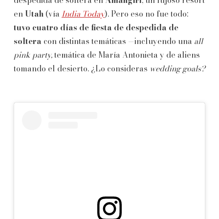
despedida de soltera en
Amangiri
, un lujoso resort
en
Utah
(vía
India Today
). Pero eso no fue todo:
tuvo cuatro días de fiesta de despedida de
soltera
con distintas temáticas —incluyendo una
all
pink party,
temática de María Antonieta y de aliens
tomando el desierto. ¿Lo consideras
wedding goals?