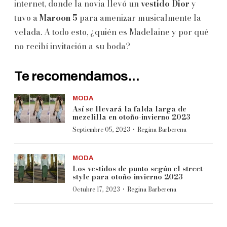
internet, donde la novia llevó un
vestido Dior
y
tuvo a
Maroon 5
para amenizar musicalmente la
velada. A todo esto, ¿quién es Madelaine y por qué
no recibí invitación a su boda?
Te recomendamos...
MODA
Así se llevará la falda larga de
mezclilla en otoño-invierno 2023
·
Septiembre 05, 2023
Regina Barberena
MODA
Los vestidos de punto según el street-
style para otoño-invierno 2023
·
Octubre 17, 2023
Regina Barberena