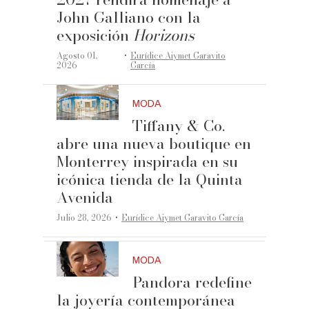
John Galliano con la
exposición
Horizons
·
Agosto 01,
Eurídice Aiymet Garavito
2026
García
MODA
Tiffany & Co.
abre una nueva boutique en
Monterrey inspirada en su
icónica tienda de la Quinta
Avenida
·
Julio 28, 2026
Eurídice Aiymet Garavito García
MODA
Pandora redefine
la joyería contemporánea