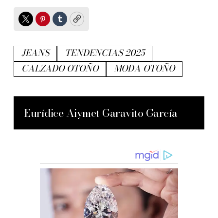
Twitter
Pinterest
Tumblr
Copy
JEANS
TENDENCIAS 2025
CALZADO OTOÑO
MODA OTOÑO
Eurídice Aiymet Garavito García