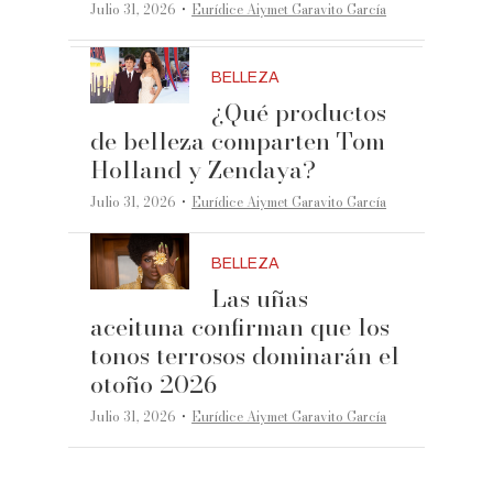
·
Julio 31, 2026
Eurídice Aiymet Garavito García
BELLEZA
¿Qué productos
de belleza comparten Tom
Holland y Zendaya?
·
Julio 31, 2026
Eurídice Aiymet Garavito García
BELLEZA
Las uñas
aceituna confirman que los
tonos terrosos dominarán el
otoño 2026
·
Julio 31, 2026
Eurídice Aiymet Garavito García