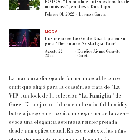
FOTOS: “La moda es otra extensión de
mi música”, confiesa Dua Lipa
·
Febrero 01, 2022
Lorenza García
MODA
Los mejores looks de Dua Lipa en su
gira ‘The Future Nostalgia Tour’
·
Agosto 22,
Eurídice Aiymet Garavito
2022
García
La manicura dialoga de forma impecable con el
outfit que eligió para la ocasión, se trata de “
La
VIP
”, un look de la colección
“La Famiglia”
de
Gucci
. El conjunto —blusa con lazada, falda midi y
botas a juego en el icónico monograma de la casa—
evoca una elegancia setentera reinterpretada
desde una óptica actual. En ese contexto, las uñas
cloud dancer
actúan como un elemento de