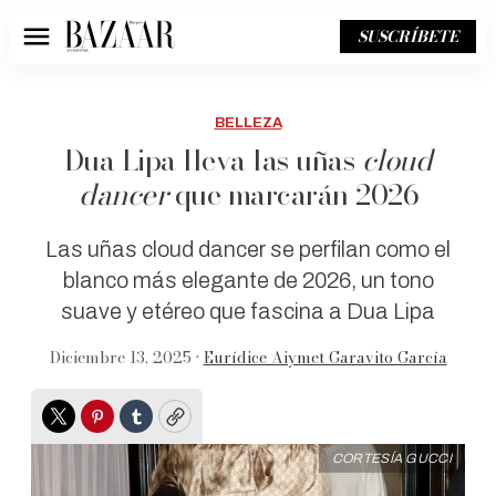
SUSCRÍBETE
Menú
BELLEZA
Dua Lipa lleva las uñas
cloud
dancer
que marcarán 2026
Las uñas cloud dancer se perfilan como el
blanco más elegante de 2026, un tono
suave y etéreo que fascina a Dua Lipa
Diciembre 13, 2025 •
Eurídice Aiymet Garavito García
Twitter
Pinterest
Tumblr
Copy
CORTESÍA GUCCI