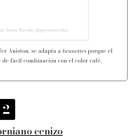
 de Gema Morcillo (@gemamorcillo)
fer Aniston, se adapta a
brunettes
porque el
 de fácil combinación con el color café.
2
forniano cenizo