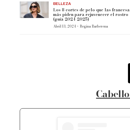
BELLEZA
Los 8 cortes de pelo que las francesa
más piden para rejuvenecer el rostro
(guía 2024-2025)
·
Abril 13, 2024
Regina Barberena
Cabello