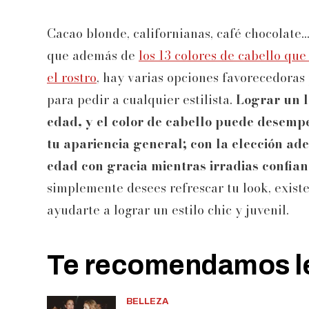
Cacao blonde, californianas, café chocolate.
que además de
los 13 colores de cabello q
el rostro
, hay varias opciones favorecedoras
para pedir a cualquier estilista.
Lograr un l
edad, y el color de cabello puede desempe
tu apariencia general; con la elección ad
edad con gracia mientras irradias confianz
simplemente desees refrescar tu look, exis
ayudarte a lograr un estilo chic y juvenil.
Te recomendamos le
BELLEZA