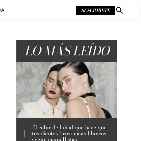
SUSCRÍBETE
DA
Mostrar
búsqueda
LO MÁS LEÍDO
El color de labial que hace que
tus dientes luzcan más blancos,
según maquillistas