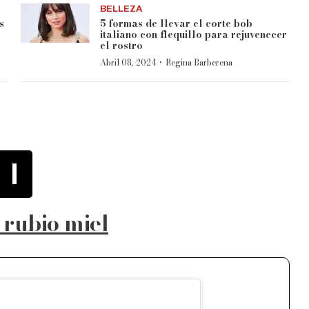
BELLEZA
s
5 formas de llevar el corte bob
italiano con flequillo para rejuvenecer
el rostro
·
Abril 08, 2024
Regina Barberena
1
 rubio miel