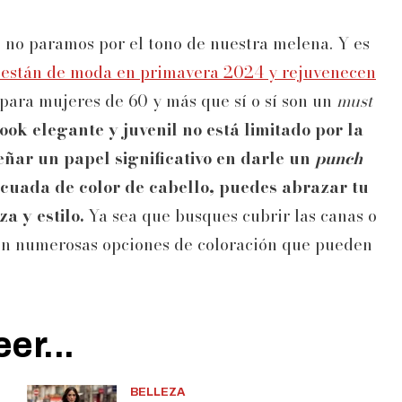
.. no paramos por el tono de nuestra melena. Y es
ue están de moda en primavera 2024 y rejuvenecen
 para mujeres de 60 y más que sí o sí son un
must
ook elegante y juvenil no está limitado por la
ñar un papel significativo en darle un
punch
ecuada de color de cabello, puedes abrazar tu
a y estilo.
Ya sea que busques cubrir las canas o
ten numerosas opciones de coloración que pueden
er...
BELLEZA