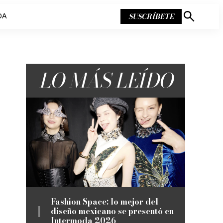
SUSCRÍBETE
DA
Mostrar
búsqueda
LO MÁS LEÍDO
Fashion Space: lo mejor del
diseño mexicano se presentó en
Intermoda 2026