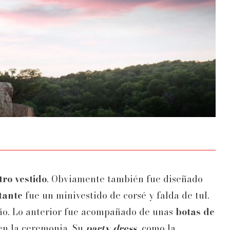
tro vestido
. Obviamente también fue diseñado
tante
fue un minivestido de corsé y falda de tul.
oño. Lo anterior fue acompañado de unas
botas de
en la ceremonia. Su
party dress,
como la