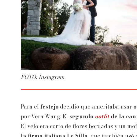
FOTO: Instagram
Para el
festejo
decidió que ameritaba usar
o
por Vera Wang. El
segundo
outfit
de la can
El velo era corto de flores bordadas y un m
la firma italiana Le Silla
, que también usó 