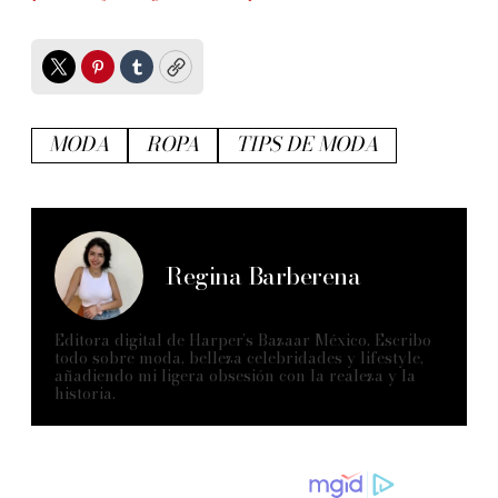
Twitter
Pinterest
Tumblr
Copy
MODA
ROPA
TIPS DE MODA
Regina Barberena
Editora digital de Harper’s Bazaar México. Escribo
todo sobre moda, belleza celebridades y lifestyle,
añadiendo mi ligera obsesión con la realeza y la
historia.