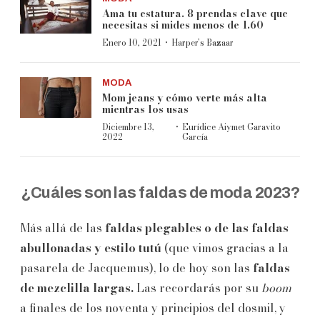
Ama tu estatura. 8 prendas clave que
necesitas si mides menos de 1.60
·
Enero 10, 2021
Harper’s Bazaar
MODA
Mom jeans y cómo verte más alta
mientras los usas
·
Diciembre 13,
Eurídice Aiymet Garavito
2022
García
¿Cuáles son las faldas de moda 2023?
Más allá de las
faldas plegables o de las faldas
abullonadas y estilo tutú
(que vimos gracias a la
pasarela de Jacquemus), lo de hoy son las
faldas
de mezclilla largas.
Las recordarás por su
boom
a finales de los noventa y principios del dosmil, y