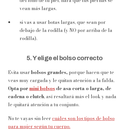
del tono de tu piel, hará que tus piernas se
vean más largas.
si vas a usar botas largas, que sean por
debajo de la rodilla (y NO por arriba de la
rodilla).
5. Y elige el bolso correcto
Evita usar
bolsos grandes,
porque hacen que te
veas muy cargada y le quitan atención a la falda.
Opta por
mini bolsos
de asa corta o larga, de
cadena o clutch
, así resaltará más el look y nada
le quitará atención a tu conjunto.
No te vayas sin leer
cuáles son los tipos de bolso
para mujer según tu cuerpo.