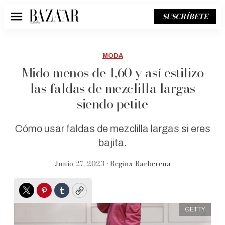
SUSCRÍBETE
Menú
MODA
Mido menos de 1,60 y así estilizo
las faldas de mezclilla largas
siendo petite
Cómo usar faldas de mezclilla largas si eres
bajita.
Junio 27, 2023 •
Regina Barberena
Twitter
Pinterest
Tumblr
Copy
GETTY