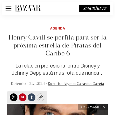
SUSCRÍBETE
Menú
AGENDA
Henry Cavill se perfila para ser la
próxima estrella de Piratas del
Caribe 6
La relación profesional entre Disney y
Johnny Depp está más rota que nunca…
Diciembre 22, 2024 •
Eurídice Aiymet Garavito García
Twitter
Pinterest
Tumblr
Copy
GETTY IMAGES