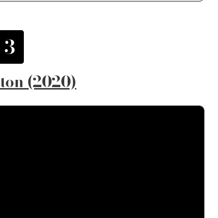
3
ton (2020)