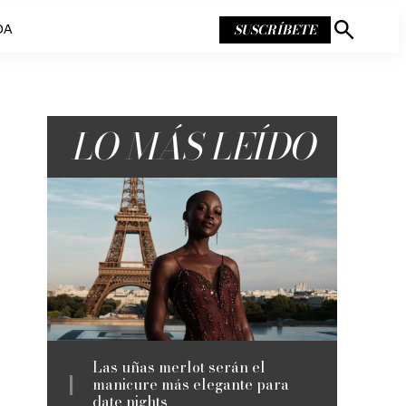
SUSCRÍBETE
DA
Mostrar
búsqueda
LO MÁS LEÍDO
Las uñas merlot serán el
manicure más elegante para
date nights