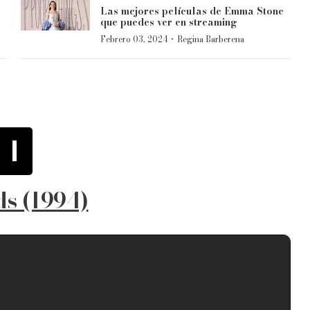
Las mejores películas de Emma Stone
que puedes ver en streaming
·
Febrero 03, 2024
Regina Barberena
1
ds (1994)