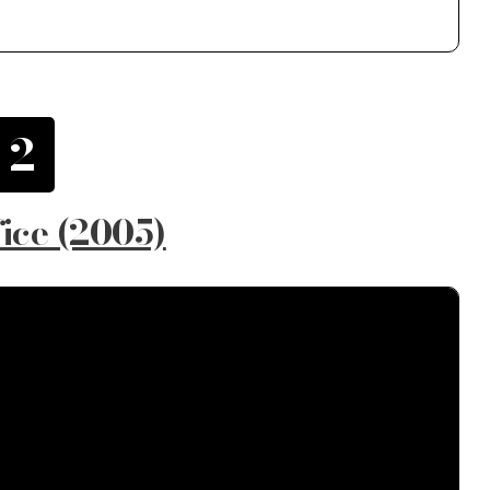
2
ice (2005)