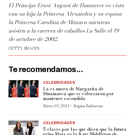
El Príncipe Ernst August de Hannover es visto
con su hija la Princesa Alexandra y su esposa
la Princesa Carolina de Mónaco mientras
asisten a la carrera de caballos La Salle el 19
de octubre de 2002.
GETTY IMAGES
Te recomendamos...
CELEBRIDADES
La ex nuera de Margarita de
Dinamarca que se esforzaron por
mantener escondida
·
Enero 03, 2024
Regina Barberena
CELEBRIDADES
5 claves por las que dicen que la futura
reina Mary es la Kate Middleton de