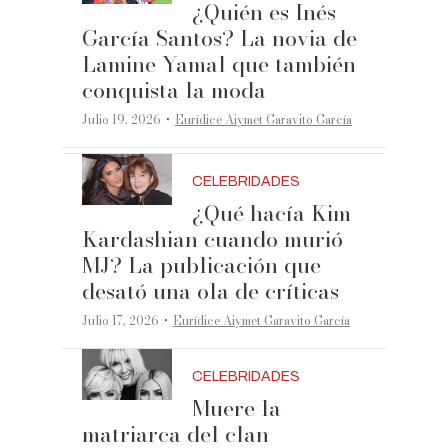
¿Quién es Inés
García Santos? La novia de
Lamine Yamal que también
conquista la moda
·
Julio 19, 2026
Eurídice Aiymet Garavito García
CELEBRIDADES
¿Qué hacía Kim
Kardashian cuando murió
MJ? La publicación que
desató una ola de críticas
·
Julio 17, 2026
Eurídice Aiymet Garavito García
CELEBRIDADES
Muere la
matriarca del clan