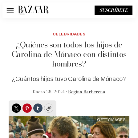
SUSCRÍBETE
Menú
CELEBRIDADES
¿Quiénes son todos los hijos de
Carolina de Mónaco con distintos
hombres?
¿Cuántos hijos tuvo Carolina de Mónaco?
Enero 25, 2024 •
Regina Barberena
Twitter
Pinterest
Tumblr
Copy
GETTY IMAGES