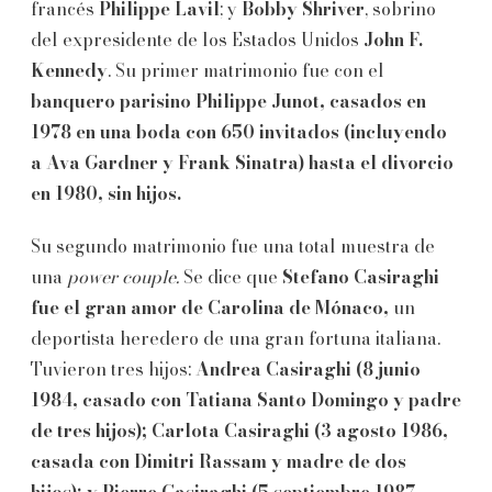
francés
Philippe Lavil
; y
Bobby
Shriver
, sobrino
del expresidente de los Estados Unidos
John F.
Kennedy
. Su primer matrimonio fue con el
banquero parisino Philippe Junot, casados en
1978 en una boda con 650 invitados (incluyendo
a Ava Gardner y Frank Sinatra) hasta el divorcio
en 1980, sin hijos.
Su segundo matrimonio fue una total muestra de
una
power couple.
Se dice que
Stefano Casiraghi
fue el gran amor de Carolina de Mónaco,
un
deportista heredero de una gran fortuna italiana.
Tuvieron tres hijos:
Andrea Casiraghi (8 junio
1984, casado con Tatiana Santo Domingo y padre
de tres hijos); Carlota Casiraghi (3 agosto 1986,
casada con Dimitri Rassam y madre de dos
hijos); y Pierre Casiraghi (5 septiembre 1987,