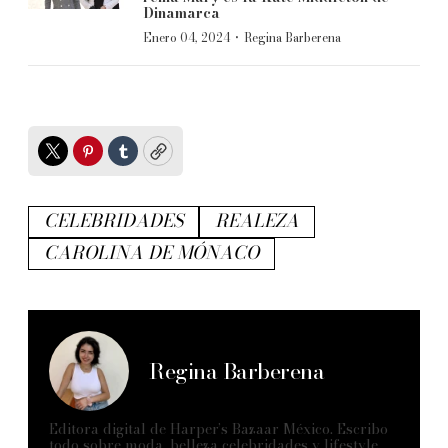
Dinamarca
·
Enero 04, 2024
Regina Barberena
Twitter
Pinterest
Tumblr
Copy
CELEBRIDADES
REALEZA
CAROLINA DE MÓNACO
Regina Barberena
Editora digital de Harper’s Bazaar México. Escribo
todo sobre moda, belleza celebridades y lifestyle,