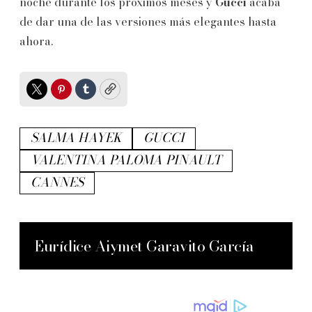
noche durante los próximos meses y
Gucci
acaba
de dar una de las versiones más elegantes hasta
ahora.
Twitter
Pinterest
Tumblr
Copy
SALMA HAYEK
GUCCI
VALENTINA PALOMA PINAULT
CANNES
Eurídice Aiymet Garavito García