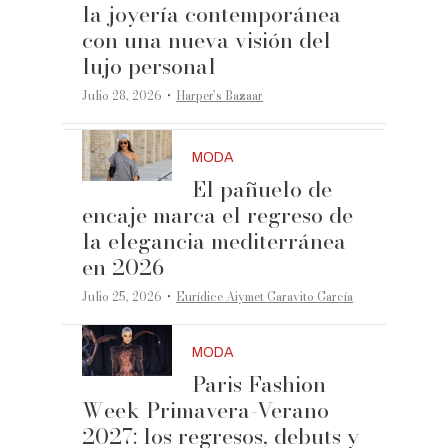
la joyería contemporánea
con una nueva visión del
lujo personal
·
Julio 28, 2026
Harper’s Bazaar
MODA
El pañuelo de
encaje marca el regreso de
la elegancia mediterránea
en 2026
·
Julio 25, 2026
Eurídice Aiymet Garavito García
MODA
Paris Fashion
Week Primavera-Verano
2027: los regresos, debuts y