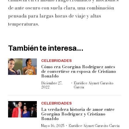
de ante oscuro con suela clara, una combinación
pensada para largas horas de viaje y altas
temperaturas.
También te interesa...
CELEBRIDADES
Cómo era Georgina Rodríguez antes
de convertirse en esposa de Cristiano
Ronaldo
·
Diciembre 27,
Eurídice Aiymet Garavito
2022
García
CELEBRIDADES
La verdadera historia de amor entre
Georgina Rodríguez y Cristiano
Ronaldo
·
Mayo 16, 2025
Eurídice Aiymet Garavito García