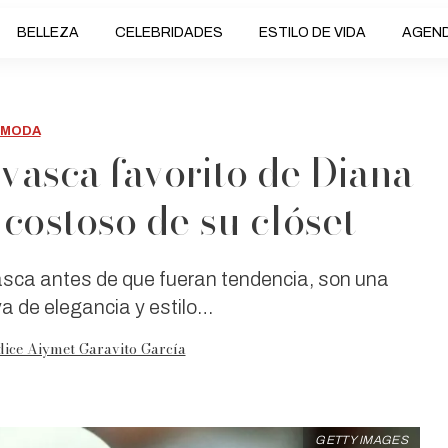
BELLEZA
CELEBRIDADES
ESTILO DE VIDA
AGEN
MODA
 vasca favorito de Diana
 costoso de su clóset—
asca antes de que fueran tendencia, son una
va de elegancia y estilo…
dice Aiymet Garavito García
GETTY IMAGES