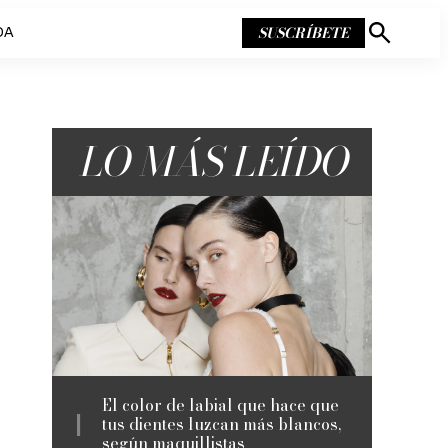
SUSCRÍBETE
DA
Mostrar
búsqueda
LO MÁS LEÍDO
El color de labial que hace que
tus dientes luzcan más blancos,
según maquillistas