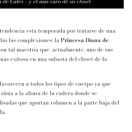
na de Gales —y el más caro de su clóset—
 tendencia esta temporada por tratarse de una
as las complexiones: la
Princesa Diana de
con tal maestría que, actualmente, uno de sus
más exitosa en una subasta del clóset de la
favorecen a todos los tipos de cuerpo ya que
 sitúa a la altura de la cadera donde se
isadas que aportan volumen a la parte baja del
da.