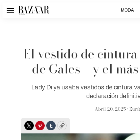
MODA
Menú
El vestido de cintura
de Gales —y el más
Lady Di ya usaba vestidos de cintura v
declaración definiti
Abril 20, 2025 •
Eurí
Twitter
Pinterest
Tumblr
Copy