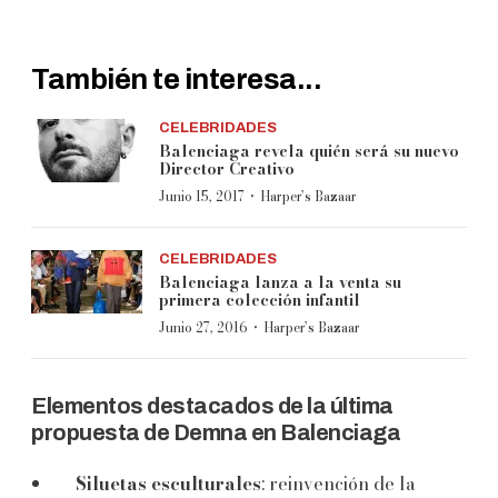
También te interesa...
CELEBRIDADES
Balenciaga revela quién será su nuevo
Director Creativo
·
Junio 15, 2017
Harper’s Bazaar
CELEBRIDADES
Balenciaga lanza a la venta su
primera colección infantil
·
Junio 27, 2016
Harper’s Bazaar
Elementos destacados de la última
propuesta de Demna en Balenciaga
Siluetas esculturales
: reinvención de la