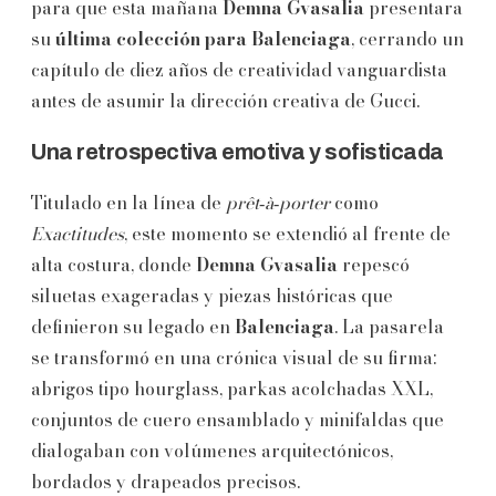
para que esta mañana
Demna Gvasalia
presentara
su
última colección para Balenciaga
, cerrando un
capítulo de diez años de creatividad vanguardista
antes de asumir la dirección creativa de Gucci.
Una retrospectiva emotiva y sofisticada
Titulado en la línea de
prêt‑à‑porter
como
Exactitudes
, este momento se extendió al frente de
alta costura, donde
Demna Gvasalia
repescó
siluetas exageradas y piezas históricas que
definieron su legado en
Balenciaga
. La pasarela
se transformó en una crónica visual de su firma:
abrigos tipo hourglass, parkas acolchadas XXL,
conjuntos de cuero ensamblado y minifaldas que
dialogaban con volúmenes arquitectónicos,
bordados y drapeados precisos.