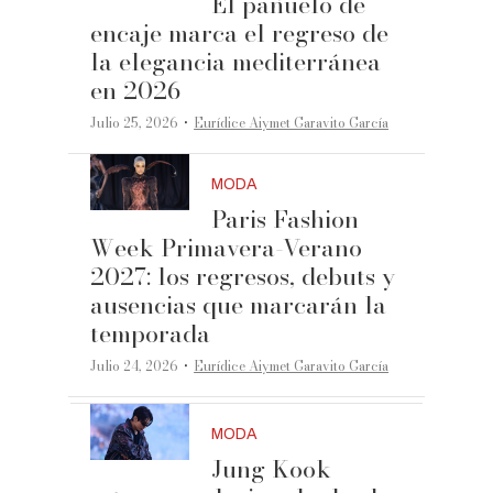
El pañuelo de
encaje marca el regreso de
la elegancia mediterránea
en 2026
·
Julio 25, 2026
Eurídice Aiymet Garavito García
MODA
Paris Fashion
Week Primavera-Verano
2027: los regresos, debuts y
ausencias que marcarán la
temporada
·
Julio 24, 2026
Eurídice Aiymet Garavito García
MODA
Jung Kook