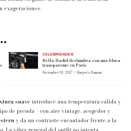
n exageraciones.
..
CELEBRIDADES
Bella Hadid deslumbra con una blusa
de
transparente en París
·
Diciembre 01, 2017
Harper’s Bazaar
extura suave
introduce una temperatura cálida y
tipo de prenda —con aire vintage, acogedor y
stern
y da un contraste encantador frente a la
. La vibra general del outfit no intenta