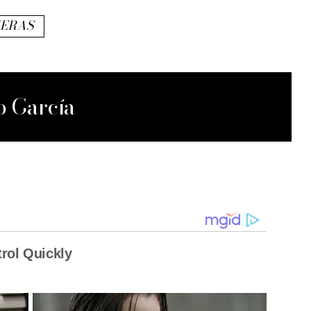
ERAS
o García