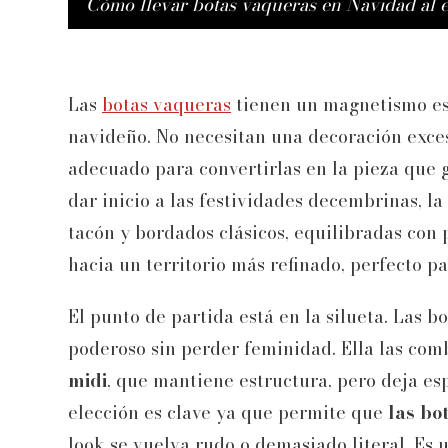
Cómo llevar botas vaqueras en Navidad al e
Las
botas vaqueras
tienen un magnetismo esp
navideño. No necesitan una decoración exces
adecuado para convertirlas en la pieza que g
dar inicio a las festividades decembrinas, 
tacón y bordados clásicos, equilibradas con
hacia un territorio más refinado, perfecto p
El punto de partida está en la silueta. Las b
poderoso sin perder feminidad. Ella las co
midi
, que mantiene estructura, pero deja esp
elección es clave ya que permite que
las bo
look se vuelva rudo o demasiado literal. Es 