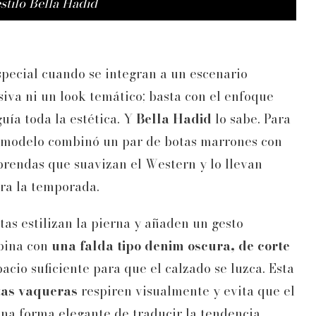
stilo Bella Hadid
ecial cuando se integran a un escenario
iva ni un look temático; basta con el enfoque
uía toda la estética. Y
Bella Hadid
lo sabe. Para
la modelo combinó un par de botas marrones con
 prendas que suavizan el Western y lo llevan
ara la temporada.
otas estilizan la pierna y añaden un gesto
mbina con
una falda tipo denim oscura, de corte
acio suficiente para que el calzado se luzca. Esta
tas vaqueras
respiren visualmente y evita que el
una forma elegante de traducir la tendencia