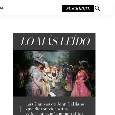
SUSCRÍBETE
DA
Mostrar
búsqueda
LO MÁS LEÍDO
Las 7 musas de John Galliano
que dieron vida a sus
colecciones más memorables