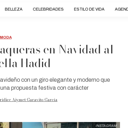
BELLEZA
CELEBRIDADES
ESTILO DE VIDA
AGEN
MODA
vaqueras en Navidad al
Bella Hadid
avideño con un giro elegante y moderno que
 una propuesta festiva con carácter
rídice Aiymet Garavito García
INSTAGRAM