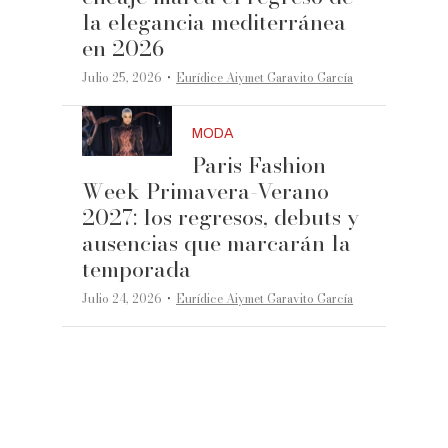
la elegancia mediterránea
en 2026
·
Julio 25, 2026
Eurídice Aiymet Garavito García
MODA
Paris Fashion
Week Primavera-Verano
2027: los regresos, debuts y
ausencias que marcarán la
temporada
·
Julio 24, 2026
Eurídice Aiymet Garavito García