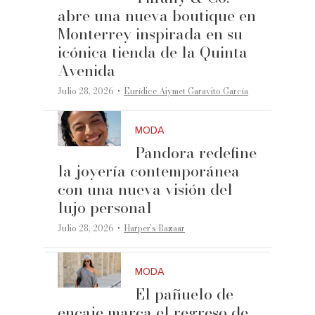
abre una nueva boutique en
Monterrey inspirada en su
icónica tienda de la Quinta
Avenida
·
Julio 28, 2026
Eurídice Aiymet Garavito García
MODA
Pandora redefine
la joyería contemporánea
con una nueva visión del
lujo personal
·
Julio 28, 2026
Harper’s Bazaar
MODA
El pañuelo de
encaje marca el regreso de