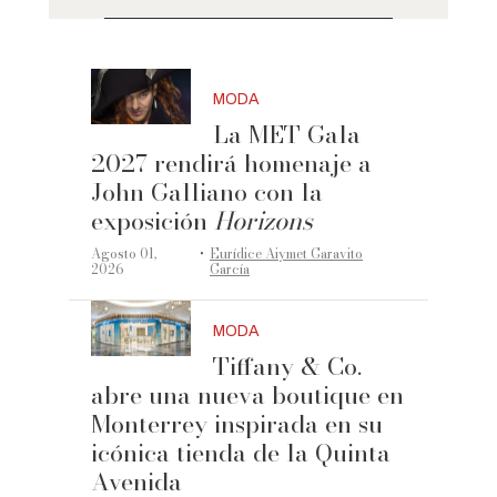
MODA
La MET Gala
2027 rendirá homenaje a
John Galliano con la
exposición
Horizons
·
Agosto 01,
Eurídice Aiymet Garavito
2026
García
MODA
Tiffany & Co.
abre una nueva boutique en
Monterrey inspirada en su
icónica tienda de la Quinta
Avenida