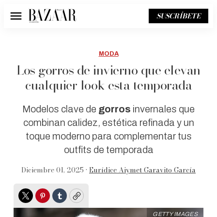
SUSCRÍBETE
Menú
MODA
Los gorros de invierno que elevan
cualquier look esta temporada
Modelos clave de
gorros
invernales que
combinan calidez, estética refinada y un
toque moderno para complementar tus
outfits de temporada
Diciembre 01, 2025 •
Eurídice Aiymet Garavito García
Twitter
Pinterest
Tumblr
Copy
GETTY IMAGES