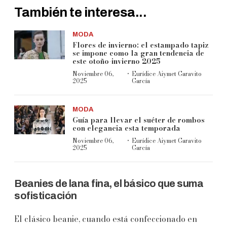
También te interesa...
MODA
Flores de invierno: el estampado tapiz
se impone como la gran tendencia de
este otoño-invierno 2025
·
Noviembre 06,
Eurídice Aiymet Garavito
2025
García
MODA
Guía para llevar el suéter de rombos
con elegancia esta temporada
·
Noviembre 06,
Eurídice Aiymet Garavito
2025
García
Beanies de lana fina, el básico que suma
sofisticación
El clásico beanie, cuando está confeccionado en