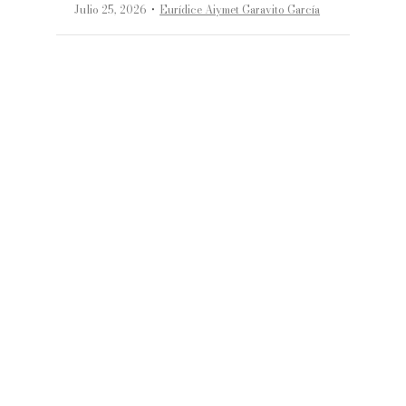
·
Julio 25, 2026
Eurídice Aiymet Garavito García