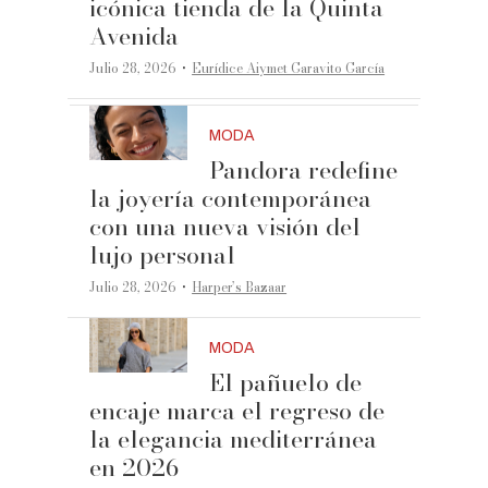
icónica tienda de la Quinta
Avenida
·
Julio 28, 2026
Eurídice Aiymet Garavito García
MODA
Pandora redefine
la joyería contemporánea
con una nueva visión del
lujo personal
·
Julio 28, 2026
Harper’s Bazaar
MODA
El pañuelo de
encaje marca el regreso de
la elegancia mediterránea
en 2026