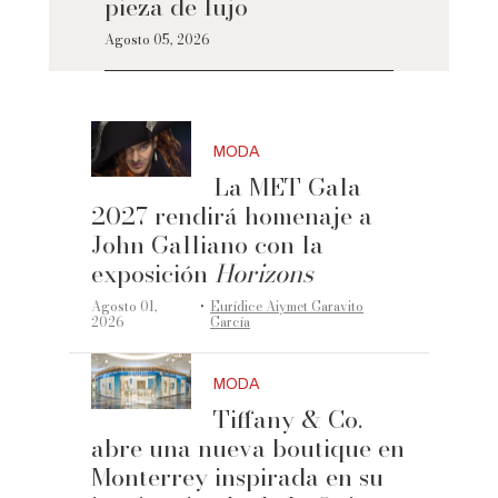
pieza de lujo
Agosto 05, 2026
MODA
La MET Gala
2027 rendirá homenaje a
John Galliano con la
exposición
Horizons
·
Agosto 01,
Eurídice Aiymet Garavito
2026
García
MODA
Tiffany & Co.
abre una nueva boutique en
Monterrey inspirada en su