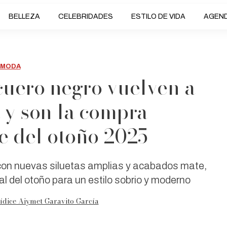
BELLEZA
CELEBRIDADES
ESTILO DE VIDA
AGEN
MODA
cuero negro vuelven a
 y son la compra
e del otoño 2025
con nuevas siluetas amplias y acabados mate,
 del otoño para un estilo sobrio y moderno
ídice Aiymet Garavito García