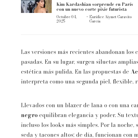
Kim Kardashian sorprende en París
con un nuevo corte pixie futurista
·
Octubre 04,
Eurídice Aiymet Garavito
2025
García
Las versiones más recientes abandonan los co
pasadas. En su lugar, surgen siluetas ampli
estética más pulida. En las propuestas de
Ac
interpreta como una segunda piel, flexible,
Llevados con un blazer de lana o con una ca
negro
equilibran elegancia y poder. Su text
incluso los looks más simples. Por la noche
seda y tacones altos; de día, funcionan con 