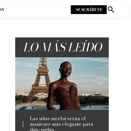
SUSCRÍBETE
DA
Mostrar
búsqueda
LO MÁS LEÍDO
Las uñas merlot serán el
manicure más elegante para
date nights