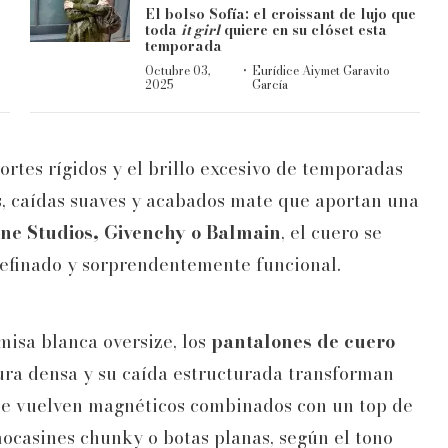
El bolso Sofía: el croissant de lujo que
toda
it girl
quiere en su clóset esta
temporada
·
Octubre 03,
Eurídice Aiymet Garavito
2025
García
rtes rígidos y el brillo excesivo de temporadas
as, caídas suaves y acabados mate que aportan una
ne Studios, Givenchy o Balmain
, el cuero se
 refinado y sorprendentemente funcional.
misa blanca oversize, los
pantalones de cuero
ura densa y su caída estructurada transforman
, se vuelven magnéticos combinados con un top de
mocasines chunky o botas planas, según el tono