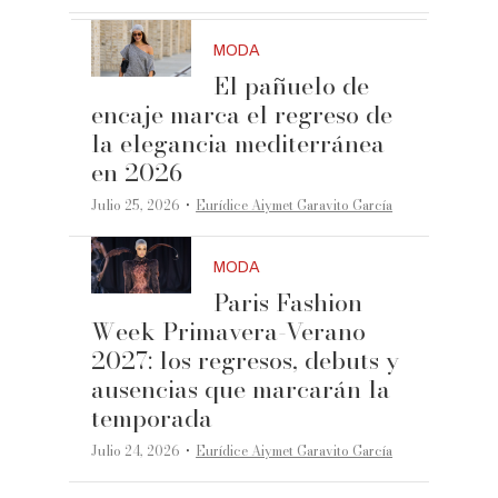
MODA
El pañuelo de
encaje marca el regreso de
la elegancia mediterránea
en 2026
·
Julio 25, 2026
Eurídice Aiymet Garavito García
MODA
Paris Fashion
Week Primavera-Verano
2027: los regresos, debuts y
ausencias que marcarán la
temporada
·
Julio 24, 2026
Eurídice Aiymet Garavito García