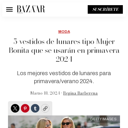
SUSCRÍBETE
Menú
MODA
5 vestidos de lunares tipo Mujer
Bonita que se usarán en primavera
2024
Los mejores vestidos de lunares para
primavera/verano 2024.
Marzo 18, 2024 •
Regina Barberena
Twitter
Pinterest
Tumblr
Copy
GETTY IMAGES