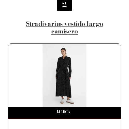
2
Stradivarius vestido largo
camisero
MARCA