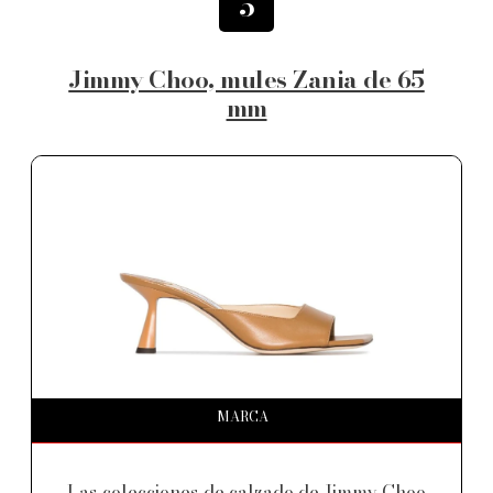
5
Jimmy Choo, mules Zania de 65
mm
MARCA
Las colecciones de calzado de Jimmy Choo