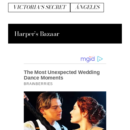
VICTORIA‘S SECRET
ÁNGELES
Harper’s Bazaar