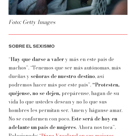
Foto: Getty Images
SOBRE EL SEXISMO
“
Hay que darse a valer
y más en este país de
machos”. “Tenemos que ser más autónomas, más
dueñas y
señoras de nuestro destino
, así
podremos hacer más por este país”.
“Protesten,
quéjense, no se dejen,
prepárense, hagan de su
vida lo que ustedes desean y no lo que sus
hombres les permitan ser. Amen y háganse amar.
No se conformen con poco.
Este será de hoy en
adelante un país de mujeres
. Ahora nos toca”.
Relacionado:
“Diana Vreeland en sus mejores