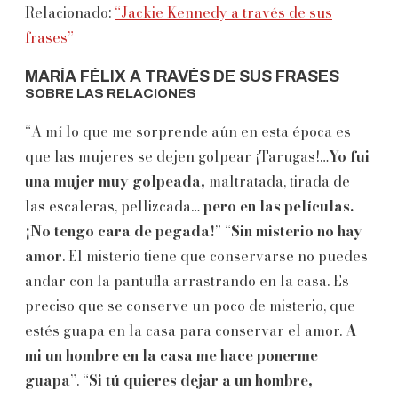
Relacionado:
“Jackie Kennedy a través de sus
frases”
MARÍA FÉLIX A TRAVÉS DE SUS FRASES
SOBRE LAS RELACIONES
“A mí lo que me sorprende aún en esta época es
que las mujeres se dejen golpear ¡Tarugas!…
Yo fui
una mujer muy golpeada,
maltratada, tirada de
las escaleras, pellizcada…
pero en las películas.
¡No tengo cara de pegada!
” “
Sin misterio no hay
amor
. El misterio tiene que conservarse no puedes
andar con la pantufla arrastrando en la casa. Es
preciso que se conserve un poco de misterio, que
estés guapa en la casa para conservar el amor.
A
mi un hombre en la casa me hace ponerme
guapa
”. “
Si tú quieres dejar a un hombre,