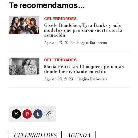
Te recomendamos...
CELEBRIDADES
Gisele Bündchen, Tyra Banks y más
modelos que probaron suerte con la
actuación
·
Agosto 23, 2023
Regina Barberena
CELEBRIDADES
María Félix: las 10 mejores películas
donde luce radiante en estilo
·
Agosto 20, 2023
Regina Barberena
Twitter
Pinterest
Tumblr
Copy
CELEBRIDADES
AGENDA