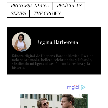
PRINCESA DIANA
PELÍCULAS
SERIES
THE CROWN
Regina Barberena
Editora digital de Harper’s Bazaar México. Escribo
todo sobre moda, belleza celebridades y lifestyle,
añadiendo mi ligera obsesión con la realeza y la
historia.