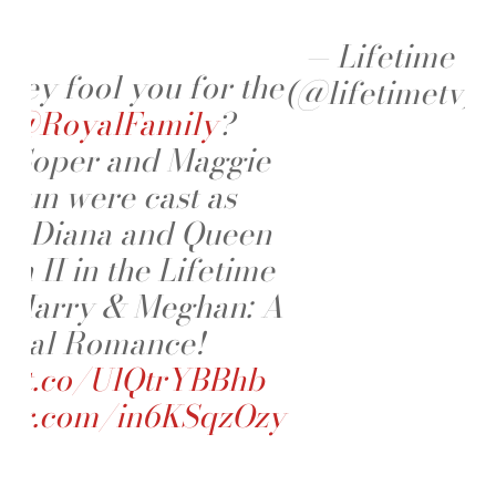
— Lifetime
F
hey fool you for the
(@lifetimetv)
l
@RoyalFamily
?
e Soper and Maggie
ivun were cast as
ss Diana and Queen
th II in the Lifetime
e Harry & Meghan: A
oyal Romance!
://t.co/UlQtrYBBhb
tter.com/in6KSqzOzy