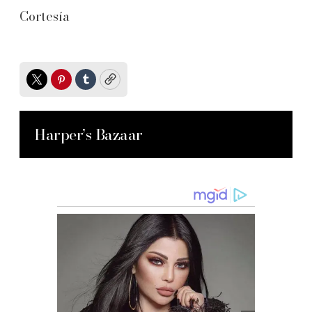
Cortesía
Twitter
Pinterest
Tumblr
Copy
Harper’s Bazaar