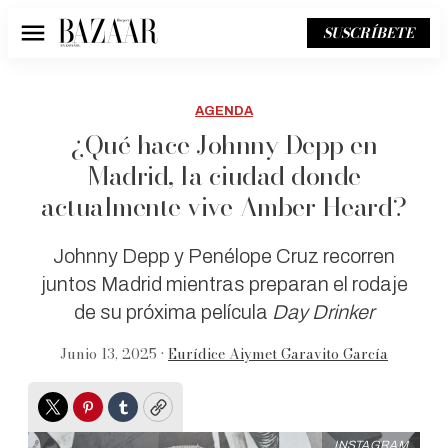
SUSCRÍBETE
Menú
AGENDA
¿Qué hace Johnny Depp en
Madrid, la ciudad donde
actualmente vive Amber Heard?
Johnny Depp y Penélope Cruz recorren
juntos Madrid mientras preparan el rodaje
de su próxima película
Day Drinker
Junio 13, 2025 •
Eurídice Aiymet Garavito García
Twitter
Pinterest
Tumblr
Copy
INSTAGRAM