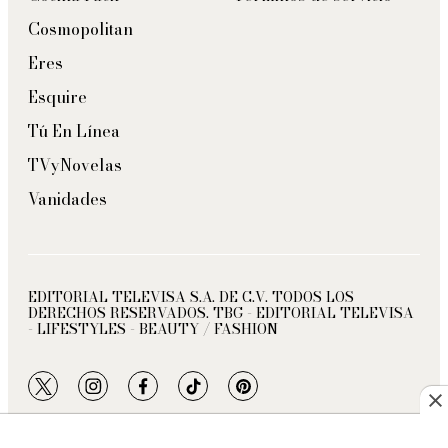
Cosmopolitan
Eres
Esquire
Tú En Línea
TVyNovelas
Vanidades
EDITORIAL TELEVISA S.A. DE C.V. TODOS LOS
DERECHOS RESERVADOS. TBG - EDITORIAL TELEVISA
- LIFESTYLES - BEAUTY / FASHION
twitter
instagram
facebook
tiktok
pinterest