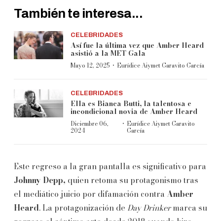
También te interesa...
CELEBRIDADES
Así fue la última vez que Amber Heard
asistió a la MET Gala
·
Mayo 12, 2025
Eurídice Aiymet Garavito García
CELEBRIDADES
Ella es Bianca Butti, la talentosa e
incondicional novia de Amber Heard
·
Diciembre 06,
Eurídice Aiymet Garavito
2024
García
Este regreso a la gran pantalla es significativo para
Johnny Depp,
quien retoma su protagonismo tras
el mediático juicio por difamación contra
Amber
Heard
. La protagonización de
Day Drinker
marca su