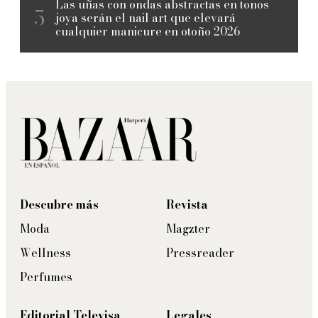
Las uñas con ondas abstractas en tonos
joya serán el nail art que elevará
cualquier manicure en otoño 2026
Descubre más
Revista
Moda
Magzter
Wellness
Pressreader
Perfumes
Editorial Televisa
Legales