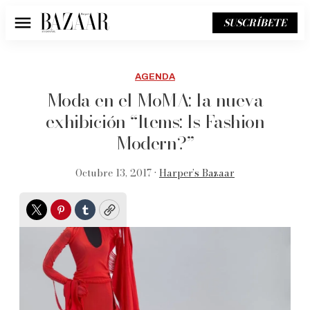
SUSCRÍBETE
Menú
AGENDA
Moda en el MoMA: la nueva
exhibición “Items: Is Fashion
Modern?”
Octubre 13, 2017 •
Harper’s Bazaar
Twitter
Pinterest
Tumblr
Copy