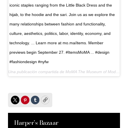
iconic staples ranging from the Little Black Dress and the
hijab, to the hoodie and the sari. Join us as we explore the
many relationships between fashion and functionality,
culture, aesthetics, politics, labor, identity, economy, and
technology. ... Learn more at mo.ma/items. Member
previews begin September 27. #ItemsMoMA ... #design
#fashiondesign #nyfw
Una publicación compartida de MoMA The Museum of Modern Art (@themuseumofmodernart) el
Twitter
Pinterest
Tumblr
Copy
Harper’s Bazaar