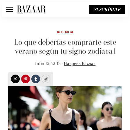
SUSCRÍBETE
Menú
AGENDA
Lo que deberías comprarte este
verano según tu signo zodiacal
Julio 13, 2018 •
Harper’s Bazaar
Twitter
Pinterest
Tumblr
Copy