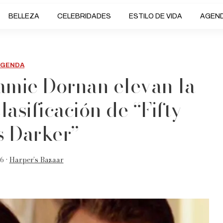
BELLEZA
CELEBRIDADES
ESTILO DE VIDA
AGEN
AGENDA
amie Dornan elevan la
lasificación de “Fifty
s Darker”
6 •
Harper’s Bazaar