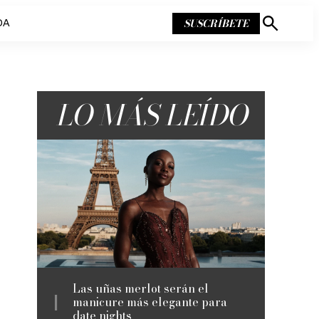
SUSCRÍBETE
DA
Mostrar
búsqueda
LO MÁS LEÍDO
Las uñas merlot serán el
manicure más elegante para
date nights