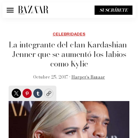
SUSCRÍBETE
Menú
CELEBRIDADES
La integrante del clan Kardashian-
Jenner que se aumentó los labios
como Kylie
Octubre 25, 2017 •
Harper’s Bazaar
Twitter
Pinterest
Tumblr
Copy