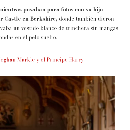
mientras posaban para fotos con su hijo
r Castle en Berkshire,
donde también dieron
evaba un vestido blanco de trinchera sin mangas
ondas en el pelo suelto.
 Meghan Markle y el Príncipe Harry