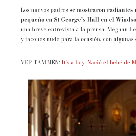
Los nuevos padres
se mostraron radiantes 
pequeño en St George’s Hall en el Windso
una breve entrevista a la prensa. Meghan ll
y tacones nude para la ocasión, con algunas 
VER TAMBIÉN:
It’s a boy: Nació el bebé de