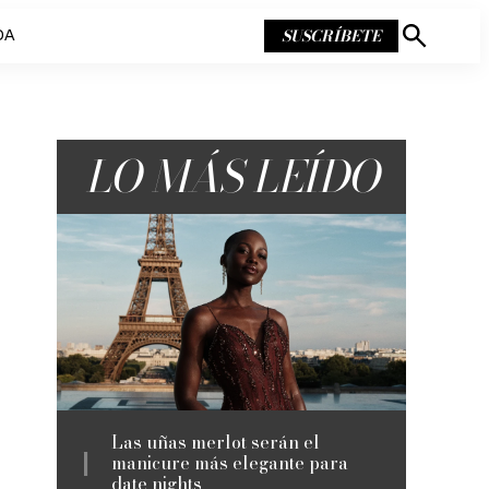
SUSCRÍBETE
DA
Mostrar
búsqueda
LO MÁS LEÍDO
Las uñas merlot serán el
manicure más elegante para
date nights