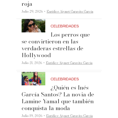
roja
·
Julio 29, 2026
Eurídice Aiymet Garavito García
CELEBRIDADES
Los perros que
se convirtieron en las
verdaderas estrellas de
Hollywood
·
Julio 21, 2026
Eurídice Aiymet Garavito García
CELEBRIDADES
¿Quién es Inés
García Santos? La novia de
Lamine Yamal que también
conquista la moda
·
Julio 19, 2026
Eurídice Aiymet Garavito García