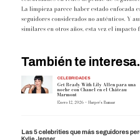
La limpieza parece haber estado enfocada e
seguidores considerados no auténticos. Y au
similares en otros años, esta vez el impacto
También te interesa.
CELEBRIDADES
Get Ready With Lily Allen para una
noche con Chanel en el Château
Marmont
·
Enero 12, 2026
Harper’s Bazaar
Las 5 celebrities que más seguidores per
Kylie Jenner