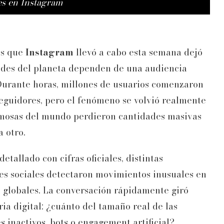
es en Instagram
ts que
Instagram
llevó a cabo esta semana dejó
andes del planeta dependen de una audiencia
 Durante horas, millones de usuarios comenzaron
eguidores, pero el fenómeno se volvió realmente
famosas del mundo perdieron cantidades masivas
 otro.
tallado con cifras oficiales, distintas
es sociales detectaron movimientos inusuales en
rs globales. La conversación rápidamente giró
ia digital: ¿cuánto del tamaño real de las
 inactivos, bots o engagement artificial?