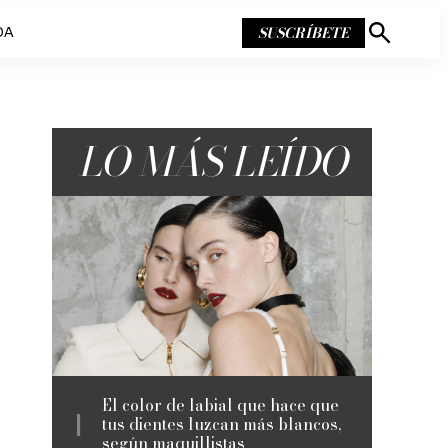
SUSCRÍBETE
DA
Mostrar
búsqueda
LO MÁS LEÍDO
El color de labial que hace que
tus dientes luzcan más blancos,
según maquillistas