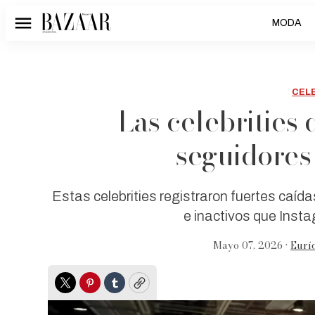
MODA
Menú
CEL
Las celebrities
seguidores
Estas celebrities registraron fuertes caíd
e inactivos que Inst
Mayo 07, 2026 •
Eurí
Twitter
Pinterest
Tumblr
Copy