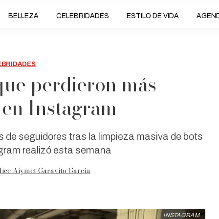
BELLEZA
CELEBRIDADES
ESTILO DE VIDA
AGEN
EBRIDADES
 que perdieron más
 en Instagram
as de seguidores tras la limpieza masiva de bots
agram realizó esta semana
dice Aiymet Garavito García
INSTAGRAM