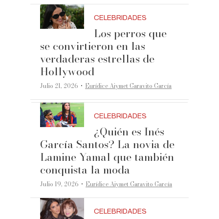
CELEBRIDADES
Los perros que
se convirtieron en las
verdaderas estrellas de
Hollywood
·
Julio 21, 2026
Eurídice Aiymet Garavito García
CELEBRIDADES
¿Quién es Inés
García Santos? La novia de
Lamine Yamal que también
conquista la moda
·
Julio 19, 2026
Eurídice Aiymet Garavito García
CELEBRIDADES