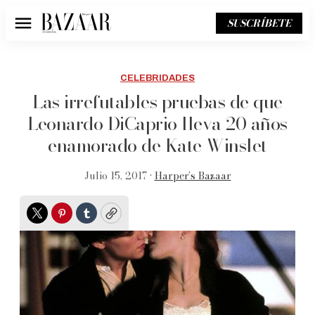
SUSCRÍBETE
Menú
CELEBRIDADES
Las irrefutables pruebas de que
Leonardo DiCaprio lleva 20 años
enamorado de Kate Winslet
Julio 15, 2017 •
Harper’s Bazaar
Twitter
Pinterest
Tumblr
Copy