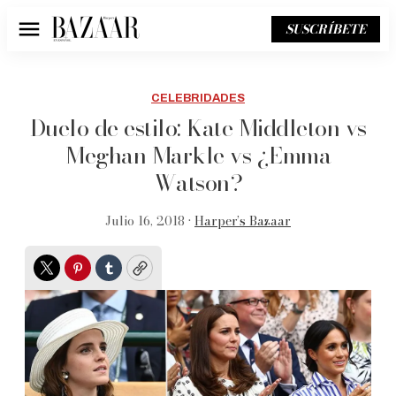
SUSCRÍBETE
Menú
CELEBRIDADES
Duelo de estilo: Kate Middleton vs
Meghan Markle vs ¿Emma
Watson?
Julio 16, 2018 •
Harper’s Bazaar
Twitter
Pinterest
Tumblr
Copy