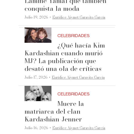
Lamine Yamal que también
conquista la moda
·
Julio 19, 2026
Eurídice Aiymet Garavito García
CELEBRIDADES
¿Qué hacía Kim
Kardashian cuando murió
MJ? La publicación que
desató una ola de críticas
·
Julio 17, 2026
Eurídice Aiymet Garavito García
CELEBRIDADES
Muere la
matriarca del clan
Kardashian-Jenner
·
Julio 16, 2026
Eurídice Aiymet Garavito García