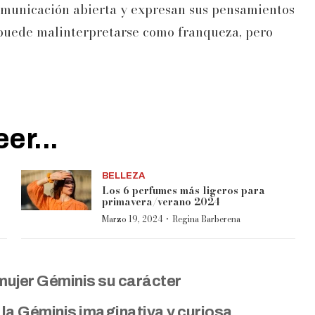
omunicación abierta y expresan sus pensamientos
 puede malinterpretarse como franqueza, pero
er...
BELLEZA
Los 6 perfumes más ligeros para
primavera/verano 2024
·
Marzo 19, 2024
Regina Barberena
mujer Géminis su carácter
 la Géminis imaginativa y curiosa