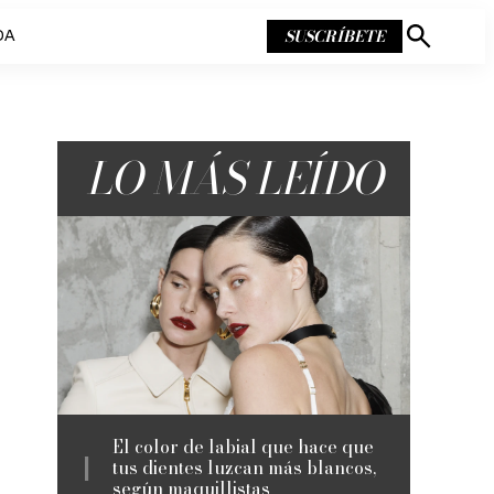
SUSCRÍBETE
DA
Mostrar
búsqueda
LO MÁS LEÍDO
El color de labial que hace que
tus dientes luzcan más blancos,
según maquillistas