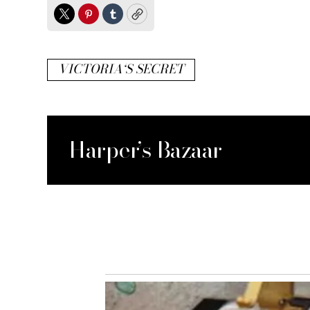
Twitter
Pinterest
Tumblr
Copy
VICTORIA‘S SECRET
Harper’s Bazaar