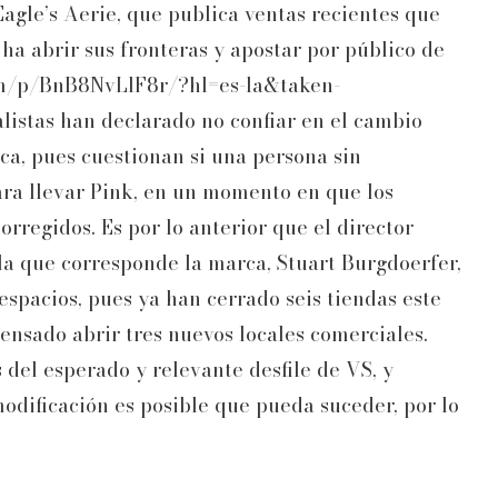
gle’s Aerie, que publica ventas recientes que
 ha abrir sus fronteras y apostar por público de
com/p/BnB8NvLlF8r/?hl=es-la&taken-
listas han declarado no confiar en el cambio
rca, pues cuestionan si una persona sin
ara llevar Pink, en un momento en que los
regidos. Es por lo anterior que el director
 la que corresponde la marca, Stuart Burgdoerfer,
 espacios, pues ya han cerrado seis tiendas este
ensado abrir tres nuevos locales comerciales.
 del esperado y relevante desfile de VS, y
dificación es posible que pueda suceder, por lo