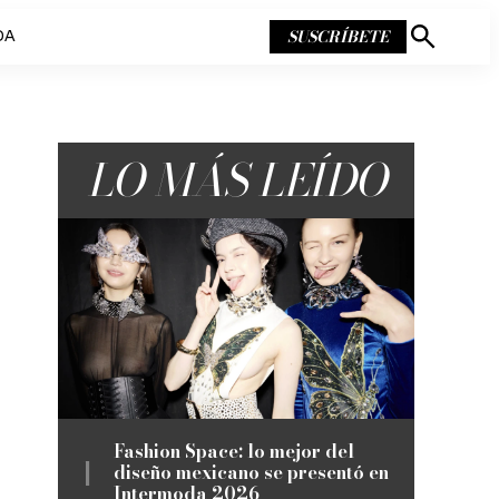
SUSCRÍBETE
DA
Mostrar
búsqueda
LO MÁS LEÍDO
Fashion Space: lo mejor del
diseño mexicano se presentó en
Intermoda 2026