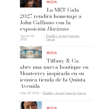
MODA
La MET Gala
2027 rendirá homenaje a
John Galliano con la
exposición
Horizons
·
Agosto 01,
Eurídice Aiymet Garavito
2026
García
MODA
Tiffany & Co.
abre una nueva boutique en
Monterrey inspirada en su
icónica tienda de la Quinta
Avenida
·
Julio 28, 2026
Eurídice Aiymet Garavito García
MODA