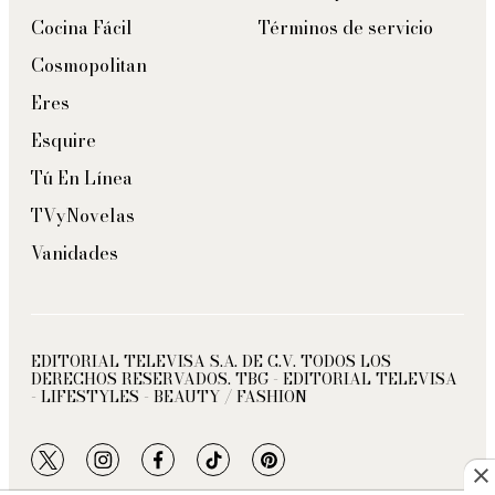
Cocina Fácil
Términos de servicio
Cosmopolitan
Eres
Esquire
Tú En Línea
TVyNovelas
Vanidades
EDITORIAL TELEVISA S.A. DE C.V. TODOS LOS
DERECHOS RESERVADOS. TBG - EDITORIAL TELEVISA
- LIFESTYLES - BEAUTY / FASHION
twitter
instagram
facebook
tiktok
pinterest